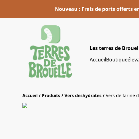
Nouveau : Frais de ports offerts e
Les terres de Brouel
Accueil
Boutique
élev
Accueil
/
Produits
/
Vers déshydratés
/
Vers de farine 