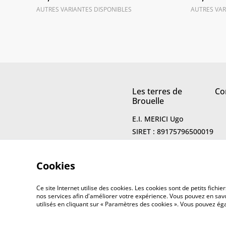
AUTRES VARIANTES DISPONIBLES
AUTRES VAR
Les terres de
Co
Brouelle
E.I. MERICI Ugo
SIRET : 89175796500019
Cookies
Ce site Internet utilise des cookies. Les cookies sont de petits fic
nos services afin d'améliorer votre expérience. Vous pouvez en savoi
utilisés en cliquant sur « Paramètres des cookies ». Vous pouvez é
©
2026
Les terres de Brouelle