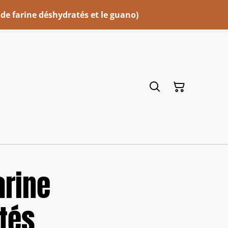
 de farine déshydratés et le guano)
arine
tés